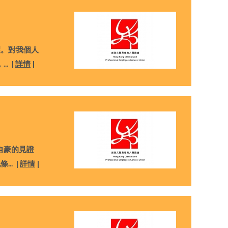
。對我個人
，
... |
詳情
|
自豪的見證
犯條
... |
詳情
|