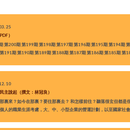
03. 25
PDF）
期 第200期 第199期 第198期 第197期 第196期 第195期 第194期 
 第191期 第190期 第189期 第188期 第187期 第186期 第185期 第1
12. 10
民主說起（撰文：林冠良）
裏來？如今在那裏？要往那裏去？ 和怎樣前往？聽落很玄但都是
個人的職業生涯考慮，大、中、小型企業的營運計劃，以至國家社