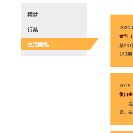
權益
2024. 
行業
會刊（
生活園地
第201
192期
2019. 
從自由
從那
題。在