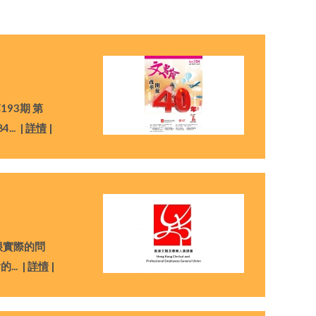
第193期 第
84
... |
詳情
|
很實際的問
會的
... |
詳情
|