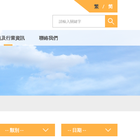
繁
/
简
益及行業資訊
聯絡我們
-- 類別 --