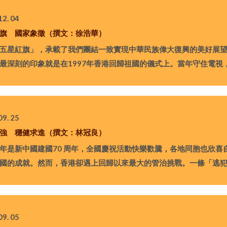
12. 04
旗 國家象徵（撰文：徐浩華）
星紅旗」，承載了我們團結一致實現中華民族偉大復興的美好展望
最深刻的印象就是在1997年香港回歸祖國的儀式上。當年守住電視
09. 25
強 穩健求進（撰文：林冠良）
新中國建國70 周年，全國慶祝活動快樂歡騰，各地同胞也欣喜
國的成就。然而，香港卻遇上回歸以來最大的管治挑戰。一條「逃
09. 05