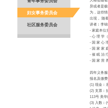
青年事务委员会
人格会随着
异或者是极
妇女事务委员会
为，这些情
出现， 随
社区服务委员会
讲者︰李锦
- 家庭本
- 心 理 学
- 国 家 心 
- 国 家 家 
- 催 眠 治 
- 国 家 营 
四年义务服
报名及缴费
(1) 现
(2) 支
113号 美
(3) 入数︰