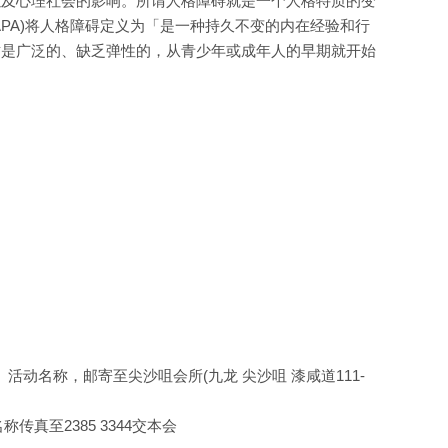
以及心理社会的影响。所谓人格障碍就是一个人格特质的变
PA)将人格障碍定义为「是一种持久不变的内在经验和行
质是广泛的、缺乏弹性的，从青少年或成年人的早期就开始
活动名称，邮寄至尖沙咀会所(九龙 尖沙咀 漆咸道111-
名称传真至2385 3344交本会