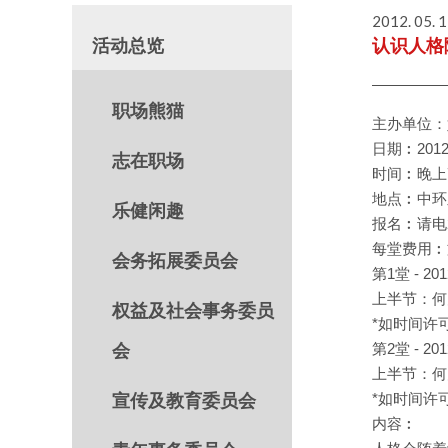
2012. 05. 
活动总览
认识人格
职场熊猫
主办单位：
日期︰201
志在职场
时间︰晚上
地点︰中环
乐健闲趣
报名︰请电23
每堂费用︰文
会务拓展委员会
第1堂 - 2
上半节：何
权益及社会事务委员
*如时间许
会
第2堂 - 2
上半节：何
宣传及教育委员会
*如时间许
内容︰