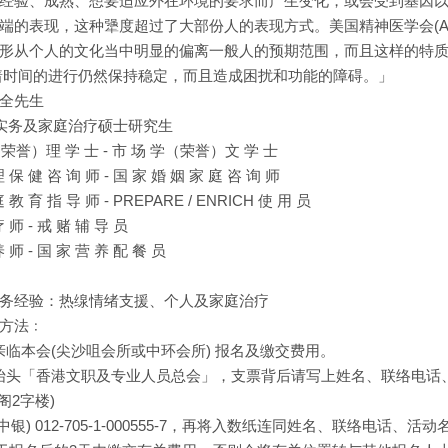
经验、成熟、想要适应外在环境的要求而产生变化，或会受到基因
端的表现，这种犟度超过了大部份人的表现方式。美国精神医学会(A
形从个人的文化当中明显的偏离一般人的预期范围，而且这样的特
着时间的进行仍然保持稳定，而且造成困扰和功能的障碍。」
全先生
位实务及家庭治疗硕士研究生
（荣誉）理 学 士 - 市 场 学（荣誉）文 学 士
理 保 健 咨 询 师 - 国 家 婚 姻 家 庭 咨 询 师
庭 教 育 指 导 师 - PREPARE / ENRICH 使 用 员
疗 师 - 戒 赌 辅 导 员
养 师 - 国 家 营 养 配 餐 员
务经验：热缐情绪支援、个人及家庭治疗
方法﹕
金︰亲临本会(尖沙咀会所或中环会所) 报名及缴交费用。
票︰抬头「香港文职及专业人员总会」，支票背后请写上姓名、联络电话、
华阁2字楼)
(中银) 012-705-1-000555-7，再将入数纸连同姓名、联络电话、活动