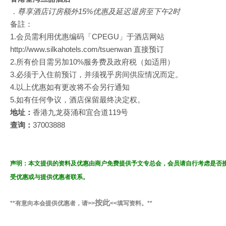
．尊享酒店订房额外15%优惠及延迟退房至下午2时
备註：
1.会员需利用优惠编码「CPEGU」于酒店网站
http://www.silkahotels.com/tsuenwan 直接预订
2.所有价目需另加10%服务费及政府税（如适用）
3.必须于入住前预订，并须视乎房间供应情况而定。
4.以上优惠如有更改将不会另行通知
5.如有任何争议，酒店保留最终决定权。
地址：
香港九龙葵涌和宜合道119号
查询：
37003888
声明：本文提供的资料及优惠由商户免费提供予文专总会，会员请自行考虑是否
受优惠或与提供优惠者联系。
按此
**有意向本会提供优惠者，请>>
<<填写资料。**