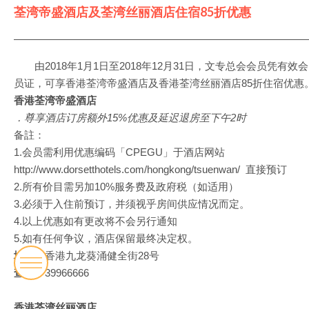
荃湾帝盛酒店及荃湾丝丽酒店住宿85折优惠
由2018年1月1日至2018年12月31日，文专总会会员凭有效会
员证，可享香港荃湾帝盛酒店及香港荃湾丝丽酒店85折住宿优惠
香港荃湾帝盛酒店
．尊享酒店订房额外15%优惠及延迟退房至下午2时
备註：
1.会员需利用优惠编码「CPEGU」于酒店网站
http://www.dorsetthotels.com/hongkong/tsuenwan/ 直接预订
2.所有价目需另加10%服务费及政府税（如适用）
3.必须于入住前预订，并须视乎房间供应情况而定。
4.以上优惠如有更改将不会另行通知
5.如有任何争议，酒店保留最终决定权。
地址：
香港九龙葵涌健全街28号
查询：
39966666
香港荃湾丝丽酒店