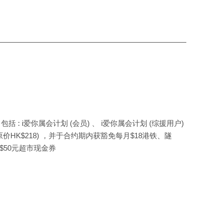
: i爱你属会计划 (会员) 、 i爱你属会计划 (综援用户)
原价HK$218) ，并于合约期内获豁免每月$18港铁、隧
$50元超市现金券