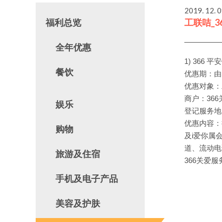
2019. 12. 
福利总览
工联咭_3
全年优惠
1) 366 
餐饮
优惠期：由即日
优惠对象：
商户：36
娱乐
登记服务地
优惠内容：持
购物
及i爱你属会
道、流动电
旅游及住宿
366关爱服
手机及电子产品
美容及护肤