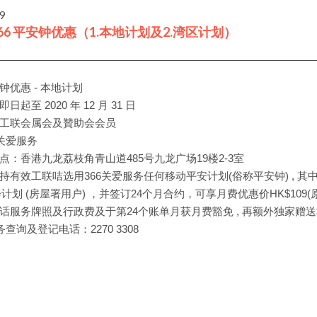
09
66 平安钟优惠（1.本地计划及2.湾区计划）
平安钟优惠 - 本地计划
起至 2020 年 12 月 31 日
工联会属会及贊助会会员
6关爱服务
点：香港九龙荔枝角青山道485号九龙广场19楼2-3室
有效工联咭选用366关爱服务任何移动平安计划(俗称平安钟) , 其中包括 
计划 (房屋署用户) ，并签订24个月合约，可享月费优惠价HK$109(
话服务牌照及行政费及于第24个账单月获月费豁免 , 再额外独家赠送
务查询及登记电话：2270 3308